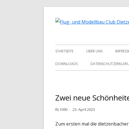
Springe
zum
Inhalt
Primäres
STARTSEITE
ÜBER UNS
IMPRESS
Menü
2019
DOWNLOADS
DATENSCHUTZERKLÄR
2018
2017
Zwei neue Schönheit
2016
Autor
Veröffentlicht
RL1090
23. April 2023
2015
am
Zum ersten mal die dietzenbacher
2014