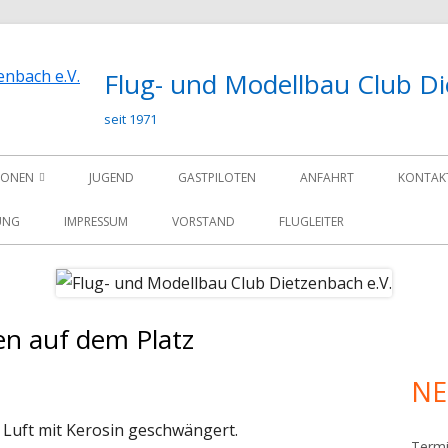
Flug- und Modellbau Club Di
seit 1971
IONEN
JUGEND
GASTPILOTEN
ANFAHRT
KONTAK
UNG
IMPRESSUM
VORSTAND
FLUGLEITER
en auf dem Platz
Ha
Sei
NE
 Luft mit Kerosin geschwängert.
Term