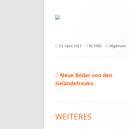
Veröffentlicht
Autor
Kategorien
23. April 2023
RL1090
Allgemein
am
Vorheriger
Neue Bilder von den
Beitragsnavigation
Beitrag:
Geländefreaks
Footer
WEITERES
Inhalt