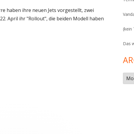
S
e haben ihre neuen Jets vorgestellt, zwei
Vanda
. April ihr "Rollout", die beiden Modell haben
(kein 
Das w
AR
Arch