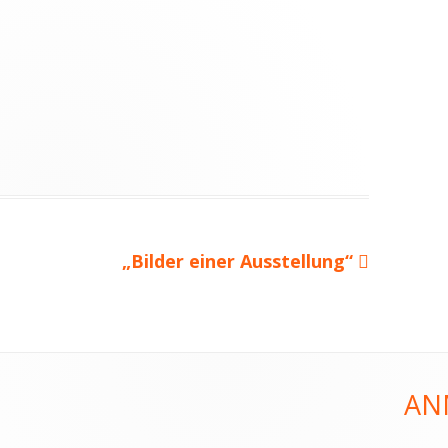
Nächster
„Bilder einer Ausstellung“
Beitrag
AN