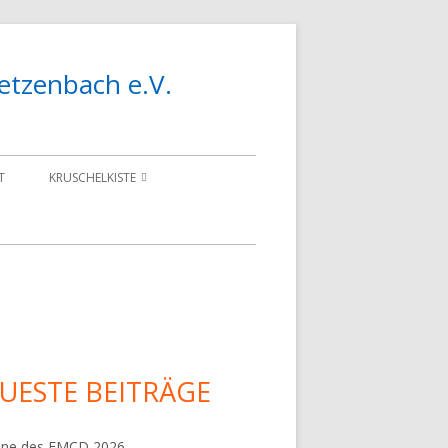
etzenbach e.V.
T
KRUSCHELKISTE
BAUBERICHT
BEMBEL CRAWLER
upt-
tenleiste
UESTE BEITRÄGE
ine des FMCD 2026