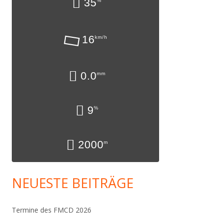
35
%
16
km/h
0.0
mm
9
%
2000
m
NEUESTE BEITRÄGE
Termine des FMCD 2026