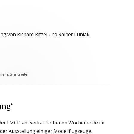
ng von Richard Ritzel und Rainer Luniak
gorien
emein
,
Startseite
ung“
ch der FMCD am verkaufsoffenen Wochenende im
it der Ausstellung einiger Modellflugzeuge.