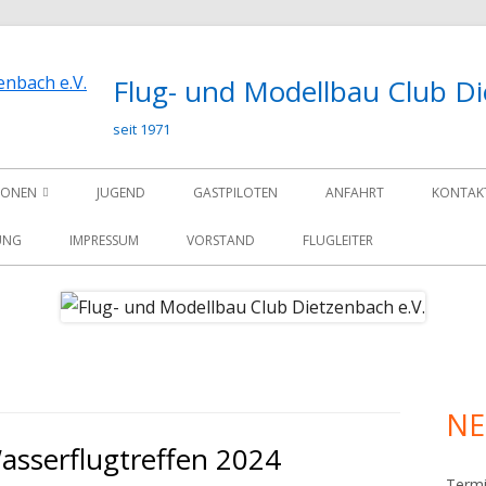
Flug- und Modellbau Club Di
seit 1971
IONEN
JUGEND
GASTPILOTEN
ANFAHRT
KONTAK
UNG
IMPRESSUM
VORSTAND
FLUGLEITER
Ha
Sei
NE
asserflugtreffen 2024
Term