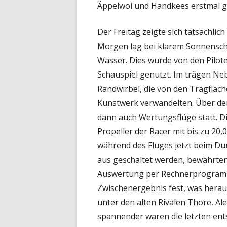
Äppelwoi und Handkees erstmal ge
Der Freitag zeigte sich tatsächlic
Morgen lag bei klarem Sonnensc
Wasser. Dies wurde von den Pilot
Schauspiel genutzt. Im trägen Neb
Randwirbel, die von den Tragfläc
Kunstwerk verwandelten. Über de
dann auch Wertungsflüge statt. D
Propeller der Racer mit bis zu 20
während des Fluges jetzt beim Du
aus geschaltet werden, bewährten 
Auswertung per Rechnerprogramm e
Zwischenergebnis fest, was herausk
unter den alten Rivalen Thore, A
spannender waren die letzten en