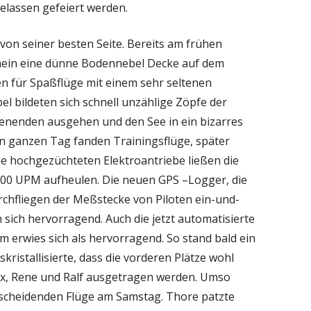
lassen gefeiert werden.
h von seiner besten Seite. Bereits am frühen
hein eine dünne Bodennebel Decke auf dem
en für Spaßflüge mit einem sehr seltenen
el bildeten sich schnell unzählige Zöpfe der
henenden ausgehen und den See in ein bizarres
n ganzen Tag fanden Trainingsflüge, später
ie hochgezüchteten Elektroantriebe ließen die
,000 UPM aufheulen. Die neuen GPS –Logger, die
rchfliegen der Meßstecke von Piloten ein-und-
sich hervorragend. Auch die jetzt automatisierte
rwies sich als hervorragend. So stand bald ein
ristallisierte, dass die vorderen Plätze wohl
lex, Rene und Ralf ausgetragen werden. Umso
tscheidenden Flüge am Samstag. Thore patzte