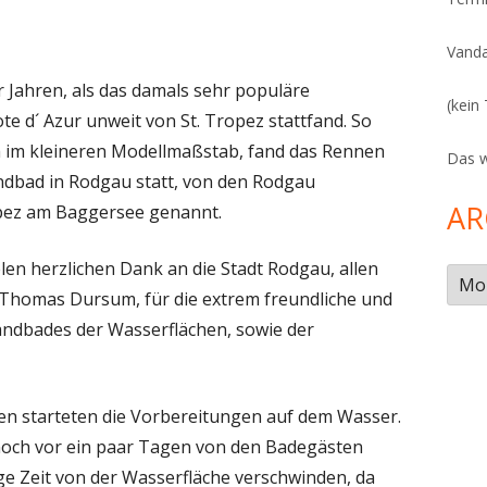
S
Vanda
r Jahren, als das damals sehr populäre
(kein 
e d´ Azur unweit von St. Tropez stattfand. So
ch im kleineren Modellmaßstab, fand das Rennen
Das w
ndbad in Rodgau statt, von den Rodgau
AR
opez am Baggersee genannt.
elen herzlichen Dank an die Stadt Rodgau, allen
Arch
homas Dursum, für die extrem freundliche und
andbades der Wasserflächen, sowie der
en starteten die Vorbereitungen auf dem Wasser.
noch vor ein paar Tagen von den Badegästen
ge Zeit von der Wasserfläche verschwinden, da