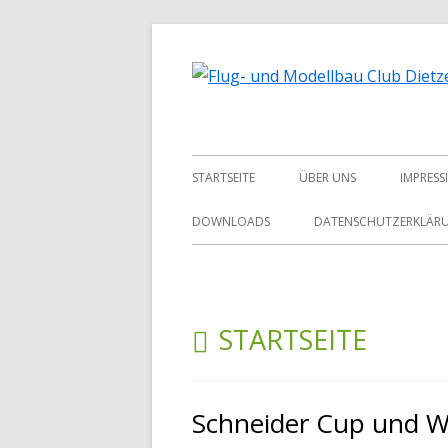
Springe
zum
Inhalt
Primäres
STARTSEITE
ÜBER UNS
IMPRESS
Menü
2019
DOWNLOADS
DATENSCHUTZERKLÄR
2018
2017
KATEGORIE:
STARTSEITE
2016
2015
Schneider Cup und W
2014