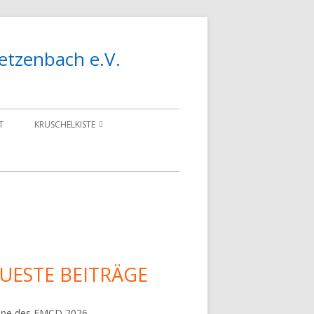
etzenbach e.V.
T
KRUSCHELKISTE
BAUBERICHT
BEMBEL CRAWLER
upt-
tenleiste
UESTE BEITRÄGE
ine des FMCD 2026