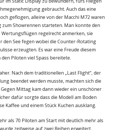
nur im Static Display zu bewundern, fürs Fliegen
nahmegenehmigung gebraucht. Auch das eine
ch geflogen, alleine von der Macchi M72 waren
itig zum Showrennen starteten. Man konnte den
en Wertungsflügen regelrecht anmerken, sie
er den See fegen wobei die Counter-Rotating
kulisse erzeugten. Es war eine Freude diesem
en Piloten viel Spass bereitete.
er. Nach dem traditionellen „Last Flight“, der
ndung beendet werden musste, machten sich die
. Gegen Mittag kam dann wieder ein unschöner
icher dafür sorgte dass die Modell am Boden
sse Kaffee und einem Stück Kuchen ausklang.
 als 70 Piloten am Start mit deutlich mehr als
urde zeitweise auf zwei Reihen erweitert.