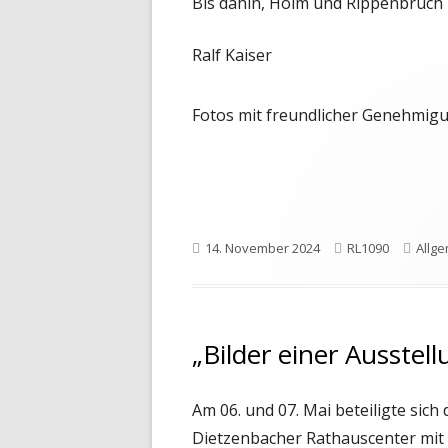
Bis dahin, Holm und Rippenbruch
Ralf Kaiser
Fotos mit freundlicher Genehmigu
Veröffentlicht
Autor
Kate
14. November 2024
RL1090
Allg
am
„Bilder einer Ausstell
Am 06. und 07. Mai beteiligte si
Dietzenbacher Rathauscenter m